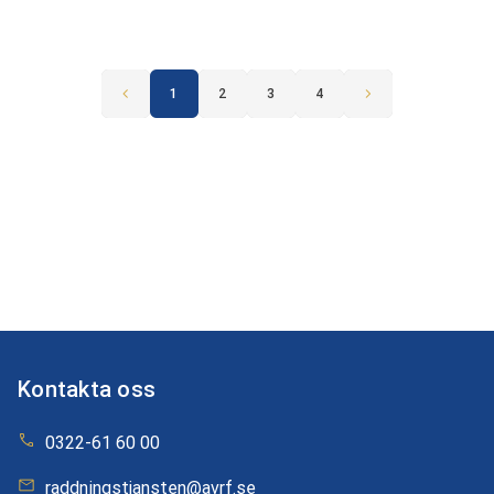
1
2
3
4
Kontakta oss
0322-61 60 00
raddningstjansten@avrf.se