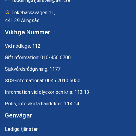
raddningstjansten@avrf.se
Tokebackavägen 11,
441 39 Alingsås
Viktiga Nummer
Vid nödläge:
112
Giftinformation:
010-456 6700
Sjukvårdsrådgivning:
1177
SOS-international:
0045 7010 5050
Information vid olyckor och kris:
113 13
Polis, inte akuta händelser:
114 14
Genvägar
Lediga tjänster