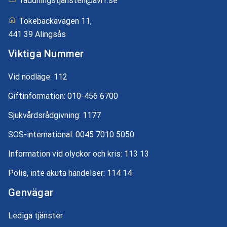
raddningstjansten@avrf.se
Tokebackavägen 11,
441 39 Alingsås
Viktiga Nummer
Vid nödläge:
112
Giftinformation:
010-456 6700
Sjukvårdsrådgivning:
1177
SOS-international:
0045 7010 5050
Information vid olyckor och kris:
113 13
Polis, inte akuta händelser:
114 14
Genvägar
Lediga tjänster