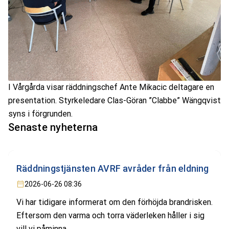
I Vårgårda visar räddningschef Ante Mikacic deltagare en
presentation. Styrkeledare Clas-Göran ”Clabbe” Wängqvist
syns i förgrunden.
Senaste nyheterna
Räddningstjänsten AVRF avråder från eldning
2026-06-26 08:36
Vi har tidigare informerat om den förhöjda brandrisken.
Eftersom den varma och torra väderleken håller i sig
vill vi påminna...