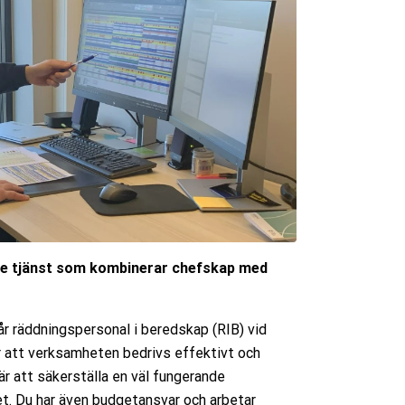
ande tjänst som kombinerar chefskap med
r räddningspersonal i beredskap (RIB) vid
ör att verksamheten bedrivs effektivt och
g är att säkerställa en väl fungerande
et. Du har även budgetansvar och arbetar