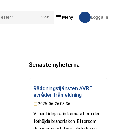
FTER?
Meny
Logga in
Sök
Senaste nyheterna
Räddningstjänsten AVRF
avråder från eldning
2026-06-26 08:36
Vi har tidigare informerat om den
förhöjda brandrisken. Eftersom
den varma och torra väderleken